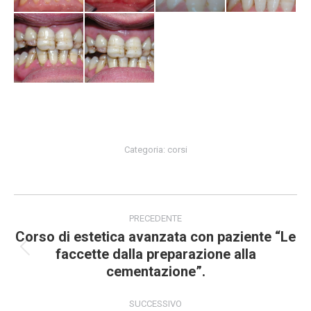
Categoria:
corsi
Naviga
PRECEDENTE
tra
Corso di estetica avanzata con paziente “Le
faccette dalla preparazione alla
Post
i
cementazione”.
precedente:
post
SUCCESSIVO