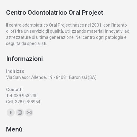
Centro Odontoiatrico Oral Project
Il centro odontoiatrico Oral Project nasce nel 2001, con l’intento
di offrire un servizio di qualità, utilizzando materiali innovativi ed
attrezzature di ultima generazione. Nel centro ogni patologia è
seguita da specialisti.
Informazioni
Indirizzo
Via Salvador Allende, 19 - 84081 Baronissi (SA)
Contatti
Tel. 089 953 230
Cell. 328 0788954
Ci puoi trovare su:
Facebook
Instagram
Mail
page
page
page
Menù
opens
opens
opens