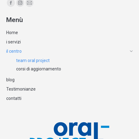
Ci puoi trovare su:
Facebook
Instagram
Mail
page
page
page
Menù
opens
opens
opens
in
in
in
Home
new
new
new
i servizi
window
window
window
il centro
team oral project
corsi di aggiornamento
blog
Testimonianze
contatti