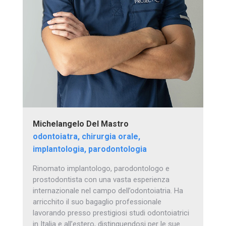
Michelangelo Del Mastro
odontoiatra, chirurgia orale,
implantologia, parodontologia
Rinomato implantologo, parodontologo e
prostodontista con una vasta esperienza
internazionale nel campo dell’odontoiatria. Ha
arricchito il suo bagaglio professionale
lavorando presso prestigiosi studi odontoiatrici
in Italia e all’estero, distinguendosi per le sue