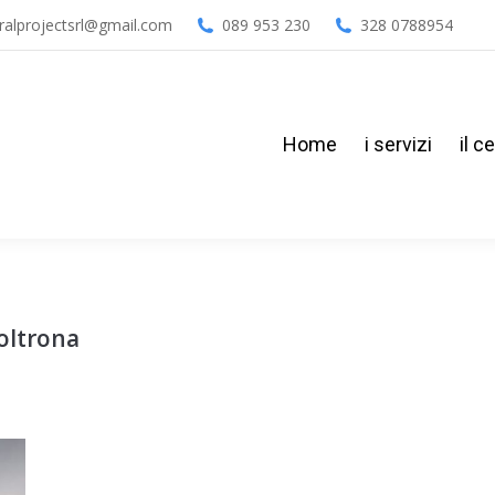
ralprojectsrl@gmail.com
089 953 230
328 0788954
Home
i servizi
il c
Home
i servizi
il c
poltrona