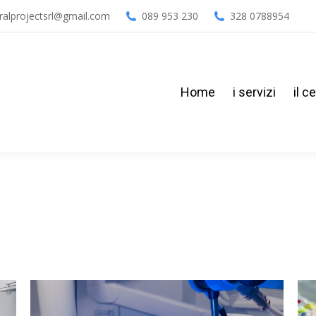
ralprojectsrl@gmail.com
089 953 230
328 0788954
Home
i servizi
il c
Home
i servizi
il c