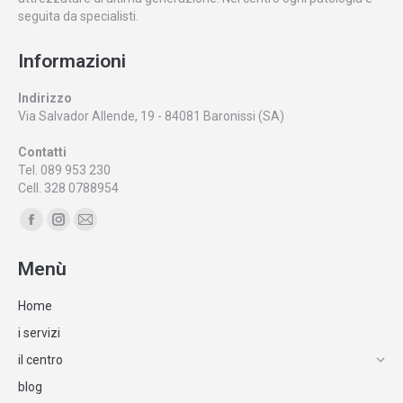
seguita da specialisti.
Informazioni
Indirizzo
Via Salvador Allende, 19 - 84081 Baronissi (SA)
Contatti
Tel. 089 953 230
Cell. 328 0788954
Ci puoi trovare su:
Facebook
Instagram
Mail
page
page
page
Menù
opens
opens
opens
in
in
in
Home
new
new
new
i servizi
window
window
window
il centro
blog