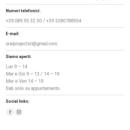
Numeri telefonici:
+39 089 95 32 30 / +39 3280788954
E-mail:
oralprojectsrl@gmail.com
Siamo aperti:
Lun 9 – 14
Mar e Gio 9 – 13 / 14 – 19
Mer e Ven 14 – 19
Sab solo su appuntamento
Social links:
Facebook
Instagram
page
page